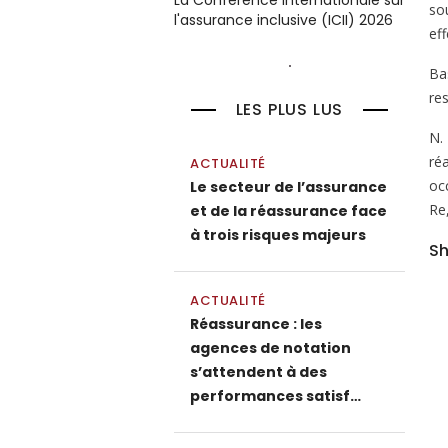
La Conférence internationale sur
so
l'assurance inclusive (ICII) 2026
ef
Ba
re
LES PLUS LUS
N.
ré
ACTUALITÉ
oc
Le secteur de l’assurance
Re
et de la réassurance face
à trois risques majeurs
Sh
ACTUALITÉ
Réassurance : les
agences de notation
s’attendent à des
performances satisf…