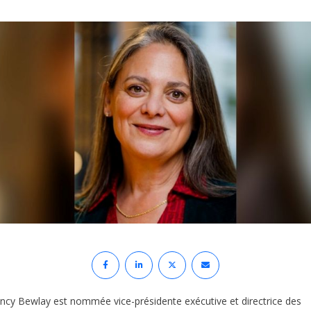
ncy Bewlay est nommée vice-présidente exécutive et directrice des