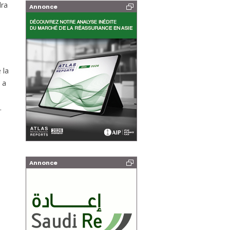
dra
Annonce
 la
 a
.
Annonce