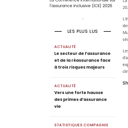
La Conférence internationale sur
La
l'assurance inclusive (ICII) 2026
20
L’
de
LES PLUS LUS
Mut
séc
ACTUALITÉ
Le
Le secteur de l’assurance
d’
et de la réassurance face
ex
à trois risques majeurs
cli
Sh
ACTUALITÉ
Vers une forte hausse
des primes d’assurance
vie
STATISTIQUES COMPAGNIE