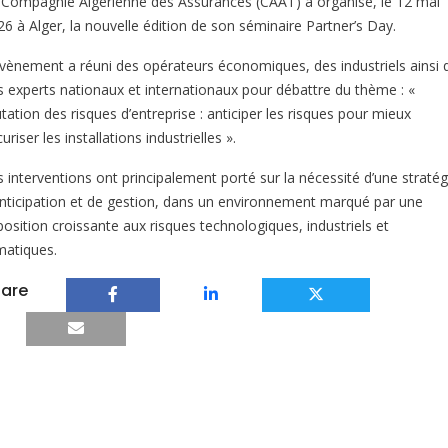
 Compagnie Algérienne des Assurances (CAAT) a organisé, le 12 mai
26 à Alger, la nouvelle édition de son séminaire Partner’s Day.
évènement a réuni des opérateurs économiques, des industriels ainsi 
s experts nationaux et internationaux pour débattre du thème : «
ation des risques d’entreprise : anticiper les risques pour mieux
uriser les installations industrielles ».
s interventions ont principalement porté sur la nécessité d’une stratég
anticipation et de gestion, dans un environnement marqué par une
position croissante aux risques technologiques, industriels et
matiques.
are