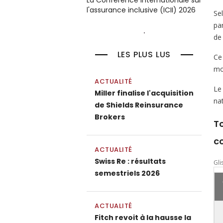
La Conférence internationale sur
l'assurance inclusive (ICII) 2026
Se
pa
de 
LES PLUS LUS
Ce
mo
ACTUALITÉ
Le
Miller finalise l'acquisition
nat
de Shields Reinsurance
Brokers
To
co
ACTUALITÉ
Swiss Re : résultats
Gli
semestriels 2026
ACTUALITÉ
Fitch revoit à la hausse la