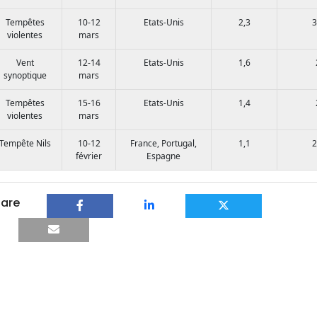
Tempêtes
10-12
Etats-Unis
2,3
3
violentes
mars
Vent
12-14
Etats-Unis
1,6
synoptique
mars
Tempêtes
15-16
Etats-Unis
1,4
violentes
mars
Tempête Nils
10-12
France, Portugal,
1,1
2
février
Espagne
are