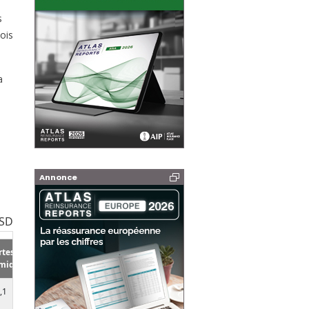
s
ois
a
Annonce
USD
rtes
miques
,1