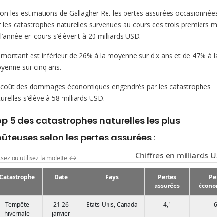
lon les estimations de Gallagher Re, les pertes assurées occasionnée
r les catastrophes naturelles survenues au cours des trois premiers m
l’année en cours s’élèvent à 20 milliards USD.
 montant est inférieur de 26% à la moyenne sur dix ans et de 47% à l
yenne sur cinq ans.
 coût des dommages économiques engendrés par les catastrophes
urelles s’élève à 58 milliards USD.
p 5 des catastrophes naturelles les plus
ûteuses selon les pertes assurées :
Chiffres en milliards 
ssez ou utilisez la molette
↔
Catastrophe
Date
Pays
Pertes
Pe
assurées
écono
Tempête
21-26
Etats-Unis, Canada
4,1
6
hivernale
janvier