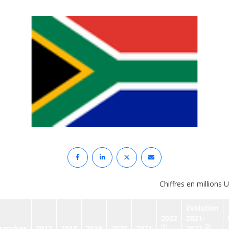
Chiffres en millions 
Evolution
2022
2021-
(1)
(2)
ranches
2017
2018
2019
2020
2021
2022