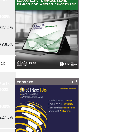
100%
22,15%
77,85%
ZAR
Annonce
Parts
2022
100%
22,15%