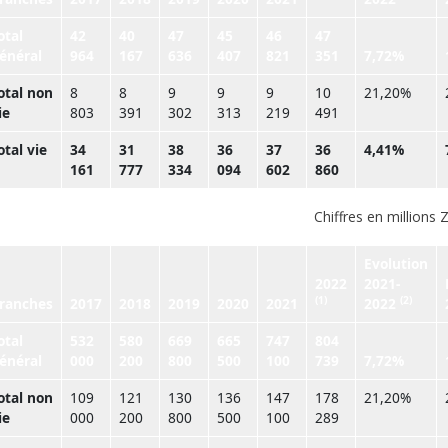
otal
42
40
47
45
46
47
énéral
964
167
636
407
821
351
7,72%
otal non
8
8
9
9
9
10
21,20%
ie
803
391
302
313
219
491
otal vie
34
31
38
36
37
36
4,41%
161
777
334
094
602
860
Chiffres en millions 
Evolution
2022
2021-
(1)
(2)
ranches
2017
2018
2019
2020
2021
2022
otal
532
580
669
665
747
804
énéral
000
200
800
500
100
739
7,72%
otal non
109
121
130
136
147
178
21,20%
ie
000
200
800
500
100
289