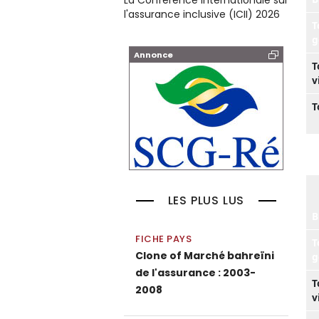
La Conférence internationale sur
l'assurance inclusive (ICII) 2026
T
g
Annonce
T
v
T
LES PLUS LUS
B
FICHE PAYS
T
Clone of Marché bahreïni
g
de l'assurance : 2003-
T
2008
v