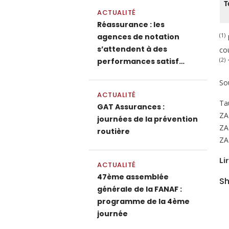
T
ACTUALITÉ
Réassurance : les
agences de notation
(1)
E
s’attendent à des
co
performances satisf…
(2)
T
So
ACTUALITÉ
Ta
GAT Assurances :
ZA
journées de la prévention
ZA
routière
ZA
Li
ACTUALITÉ
47ème assemblée
Sh
générale de la FANAF :
programme de la 4ème
journée