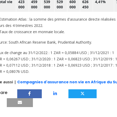
otal vie
423
459
539
529
600
626
4,41%
000
000
000
000
000
450
stimation Atlas : la somme des primes d'assurance directe réalisées
urs des 4 trimestres 2022.
aux de croissance en monnaie locale.
urce: South African Reserve Bank, Prudential Authority.
ux de change au 31/12/2022 : 1 ZAR = 0,05884 USD ; 31/12/2021 : 1
R = 0,06267 USD ; 31/12/2020 : 1 ZAR = 0,06823 USD ; 31/12/2019 : 
R = 0,07112 USD ; 31/12/2018 : 1 ZAR = 0,06923 USD ; 31/12/2017 : 
R = 0,08076 USD.
re aussi |
Compagnies d'assurance non vie en Afrique du S
are