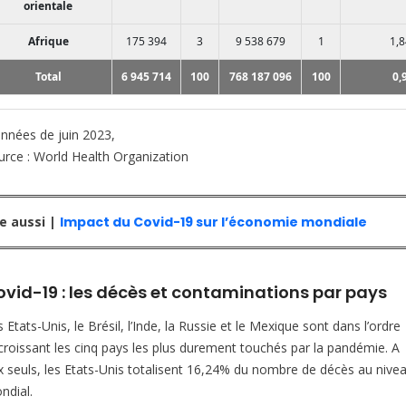
orientale
Afrique
175 394
3
9 538 679
1
1,8
Total
6 945 714
100
768 187 096
100
0,
nnées de juin 2023,
urce : World Health Organization
re aussi |
Impact du Covid-19 sur l’économie mondiale
vid-19 : les décès et contaminations par pays
 Etats-Unis, le Brésil, l’Inde, la Russie et le Mexique sont dans l’ordre
croissant les cinq pays les plus durement touchés par la pandémie. A
x seuls, les Etats-Unis totalisent 16,24% du nombre de décès au nive
ndial.