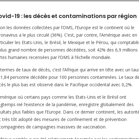
vid-19 : les décès et contaminations par région
lon les données collectées par l’OMS, l’Europe est le continent où le
onavirus a le plus circulé (36%). C’est, par contre, l’Amérique avec en
ticulier les Etats-Unis, le Brésil, le Mexique et le Pérou, qui comptabil
 plus grand nombre de personnes décédées, soit 42% des 6,9 millions
rtes humaines recensées par l’OMS à l’échelle mondiale.
termes de taux de décès, c’est l’Afrique qui arrive en tête avec un tau
 1,84 personne décédée pour 100 personnes contaminées. Le taux d
cès le plus bas est observé dans le Pacifique occidental avec 0,2%.
Amérique où certains pays comme les Etats-Unis et le Brésil ont
ngtemps nié l’existence de la pandémie, enregistre globalement des
ultats plus faibles que l’Europe. Dans ce dernier continent, les autorit
t très tôt adopté des mesures de confinement et de prévention
compagnées de campagnes massives de vaccination.