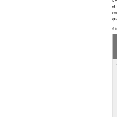
L'
et
co
qua
Gli