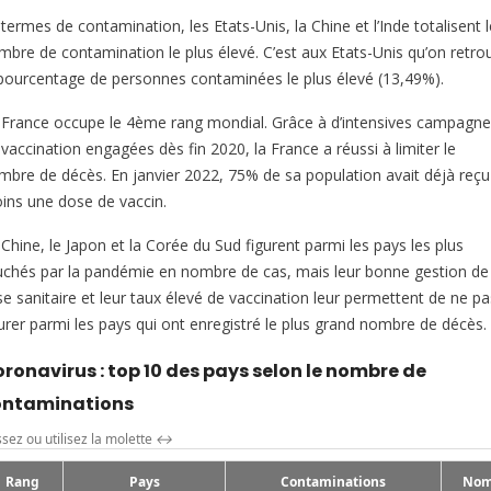
termes de contamination, les Etats-Unis, la Chine et l’Inde totalisent l
mbre de contamination le plus élevé. C’est aux Etats-Unis qu’on retro
 pourcentage de personnes contaminées le plus élevé (13,49%).
 France occupe le 4ème rang mondial. Grâce à d’intensives campagn
vaccination engagées dès fin 2020, la France a réussi à limiter le
mbre de décès. En janvier 2022, 75% de sa population avait déjà reçu
ins une dose de vaccin.
Chine, le Japon et la Corée du Sud figurent parmi les pays les plus
uchés par la pandémie en nombre de cas, mais leur bonne gestion de 
se sanitaire et leur taux élevé de vaccination leur permettent de ne pa
gurer parmi les pays qui ont enregistré le plus grand nombre de décès.
ronavirus : top 10 des pays selon le nombre de
ontaminations
ssez ou utilisez la molette
↔
Rang
Pays
Contaminations
Nom