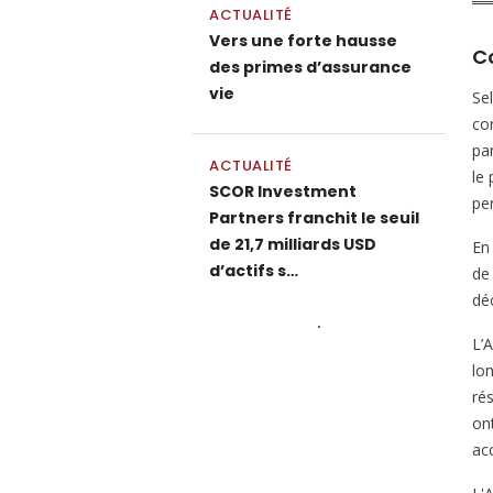
ACTUALITÉ
Vers une forte hausse
Co
des primes d’assurance
vie
Se
cor
par
ACTUALITÉ
le
SCOR Investment
pe
Partners franchit le seuil
de 21,7 milliards USD
En 
d’actifs s…
de
dé
L’
lo
rés
on
ac