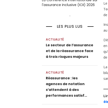
La Conférence internationale sur
Le
l'assurance inclusive (ICII) 2026
Te
de
Ins
LES PLUS LUS
au 
ACTUALITÉ
Dè
Le secteur de l’assurance
en
et de la réassurance face
qu
à trois risques majeurs
de 
La
ACTUALITÉ
bi
Réassurance : les
san
agences de notation
s’attendent à des
performances satisf…
Li
él