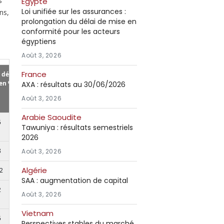
s
Égypte
Loi unifiée sur les assurances :
ns,
prolongation du délai de mise en
conformité pour les acteurs
égyptiens
Août 3, 2026
France
 décès
 en %
AXA : résultats au 30/06/2026
Août 3, 2026
Arabie Saoudite
5
Tawuniya : résultats semestriels
2026
8
Août 3, 2026
Algérie
2
SAA : augmentation de capital
2
Août 3, 2026
Vietnam
5
Perspectives stables du marché