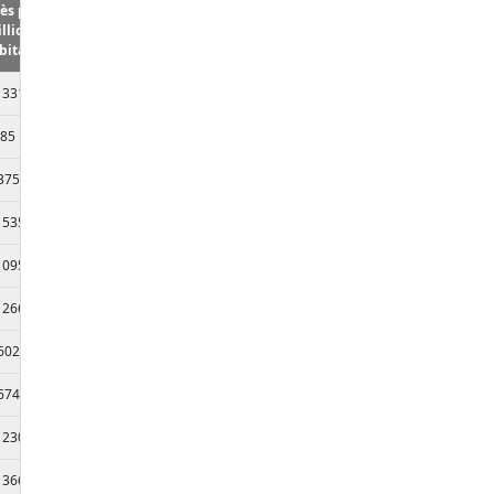
ès par
llion
bitants
 331
85
375
 535
 095
 266
602
674
 230
 366