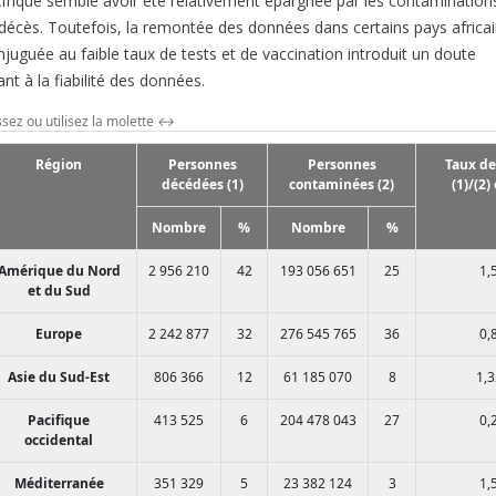
Afrique semble avoir été relativement épargnée par les contamination
 décès. Toutefois, la remontée des données dans certains pays africai
njuguée au faible taux de tests et de vaccination introduit un doute
nt à la fiabilité des données.
ssez ou utilisez la molette
↔
Région
Personnes
Personnes
Taux de
décédées (1)
contaminées (2)
(1)/(2)
Nombre
%
Nombre
%
Amérique du Nord
2 956 210
42
193 056 651
25
1,
et du Sud
Europe
2 242 877
32
276 545 765
36
0,
Asie du Sud-Est
806 366
12
61 185 070
8
1,3
Pacifique
413 525
6
204 478 043
27
0,
occidental
Méditerranée
351 329
5
23 382 124
3
1,