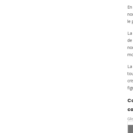
En 
no
le
La
de 
no
mo
La 
to
cri
fi
Co
c
Gli