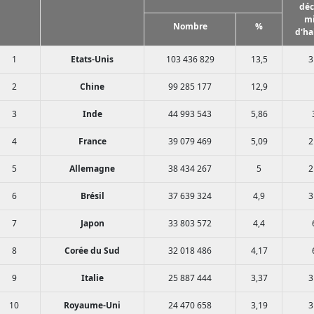
déc
mi
Nombre
%
d'ha
1
Etats-Unis
103 436 829
13,5
3
2
Chine
99 285 177
12,9
3
Inde
44 993 543
5,86
4
France
39 079 469
5,09
2
5
Allemagne
38 434 267
5
2
6
Brésil
37 639 324
4,9
3
7
Japon
33 803 572
4,4
8
Corée du Sud
32 018 486
4,17
9
Italie
25 887 444
3,37
3
10
Royaume-Uni
24 470 658
3,19
3