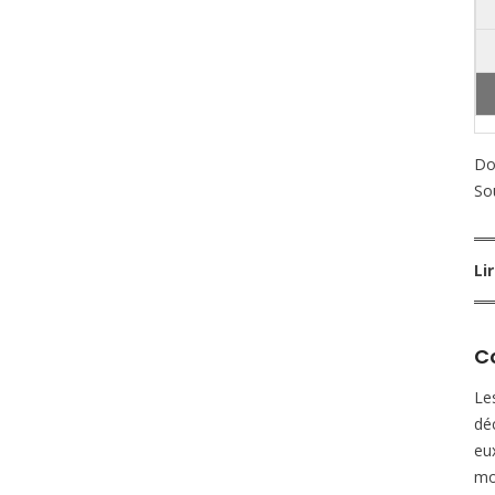
Do
So
Li
Co
Les
dé
eu
mo