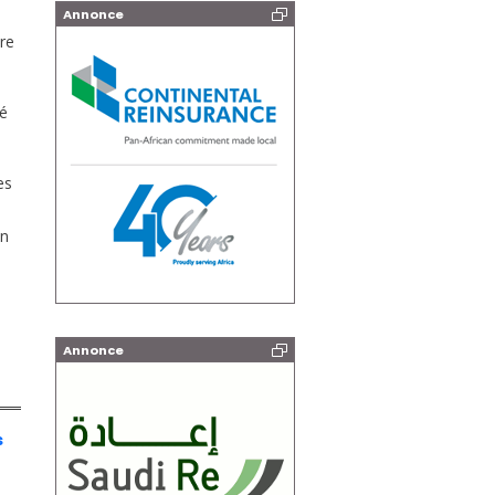
Annonce
re
ié
es
on
Annonce
s