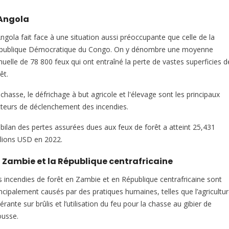
Angola
Angola fait face à une situation aussi préoccupante que celle de la
publique Démocratique du Congo. On y dénombre une moyenne
nuelle de 78 800 feux qui ont entraîné la perte de vastes superficies d
êt.
chasse, le défrichage à but agricole et l'élevage sont les principaux
cteurs de déclenchement des incendies.
 bilan des pertes assurées dues aux feux de forêt a atteint 25,431
llions USD en 2022.
 Zambie et la République centrafricaine
s incendies de forêt en Zambie et en République centrafricaine sont
incipalement causés par des pratiques humaines, telles que l’agricultu
nérante sur brûlis et l’utilisation du feu pour la chasse au gibier de
ousse.