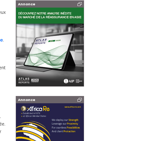
Annonce
eux
ue
.
ent
.
Annonce
.
ée.
r