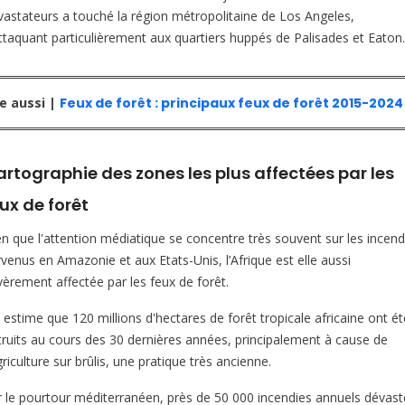
vastateurs a touché la région métropolitaine de Los Angeles,
attaquant particulièrement aux quartiers huppés de Palisades et Eaton.
re aussi |
Feux de forêt : principaux feux de forêt 2015-2024
rtographie des zones les plus affectées par les
ux de forêt
en que l'attention médiatique se concentre très souvent sur les incend
rvenus en Amazonie et aux Etats-Unis, l’Afrique est elle aussi
vèrement affectée par les feux de forêt.
 estime que 120 millions d'hectares de forêt tropicale africaine ont ét
truits au cours des 30 dernières années, principalement à cause de
griculture sur brûlis, une pratique très ancienne.
r le pourtour méditerranéen, près de 50 000 incendies annuels dévast