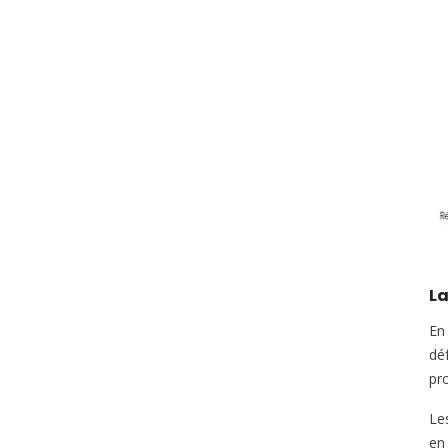
L
En
déf
pr
Le
en