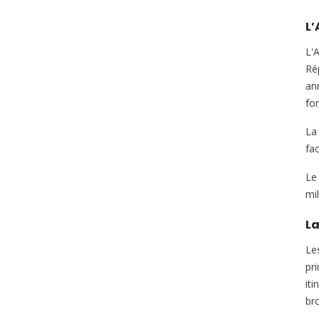
L’
L'
Ré
an
for
La 
fa
Le
mi
La
Le
pr
iti
br