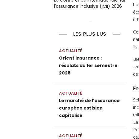
La Conférence internationale sur
bo
l'assurance inclusive (ICII) 2026
éc
urb
Ce
LES PLUS LUS
nat
Il
ACTUALITÉ
Orient Insurance :
Bi
résulats du 1er semestre
feu
2026
de 
Fr
ACTUALITÉ
Se
Le marché de l’assurance
in
européen est bien
mi
capitalisé
La
Pr
ACTUALITÉ
ca