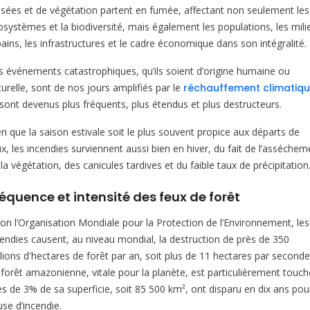
isées et de végétation partent en fumée, affectant non seulement les
osystèmes et la biodiversité, mais également les populations, les mili
ains, les infrastructures et le cadre économique dans son intégralité.
s événements catastrophiques, qu’ils soient d’origine humaine ou
urelle, sont de nos jours amplifiés par le
réchauffement climatiq
s sont devenus plus fréquents, plus étendus et plus destructeurs.
en que la saison estivale soit le plus souvent propice aux départs de
x, les incendies surviennent aussi bien en hiver, du fait de l’asséchem
la végétation, des canicules tardives et du faible taux de précipitation
équence et intensité des feux de forêt
lon l’Organisation Mondiale pour la Protection de l’Environnement, les
cendies causent, au niveau mondial, la destruction de près de 350
llions d'hectares de forêt par an, soit plus de 11 hectares par seconde
 forêt amazonienne, vitale pour la planète, est particulièrement touch
ès de 3% de sa superficie, soit 85 500 km², ont disparu en dix ans pou
use d’incendie.