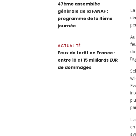
47ème assemblée
La
générale de la FANAF :
dé
programme de la 4ème
pe
journée
Au
fe
ACTUALITÉ
cli
Feux de forêt en France :
l’
entre 10 et 15 milliards EUR
de dommages
Se
wi
Ev
in
pl
par
L’
en
ave