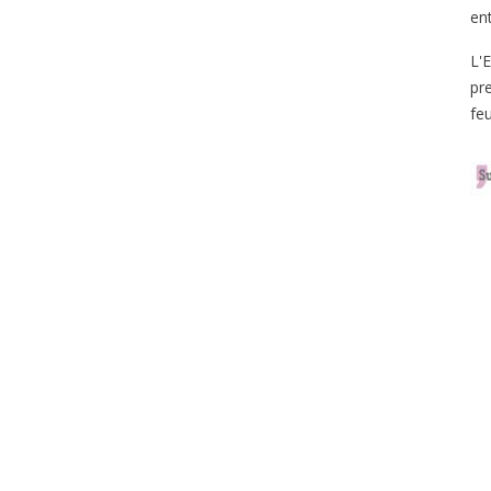
ent
L'
pr
fe