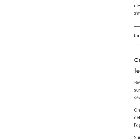
dé
s’
Li
Ca
fe
Bi
su
sé
On
dé
l'a
Su