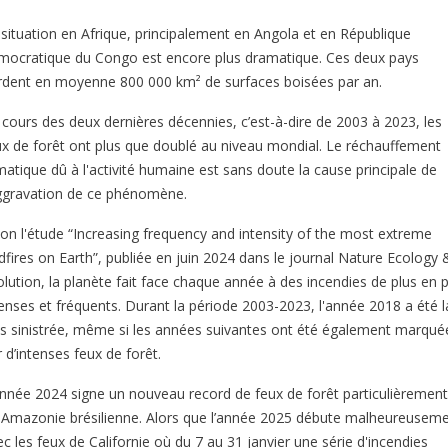
 situation en Afrique, principalement en Angola et en République
mocratique du Congo est encore plus dramatique. Ces deux pays
rdent en moyenne 800 000 km² de surfaces boisées par an.
 cours des deux dernières décennies, c’est-à-dire de 2003 à 2023, les
ux de forêt ont plus que doublé au niveau mondial. Le réchauffement
matique dû à l'activité humaine est sans doute la cause principale de
aggravation de ce phénomène.
lon l'étude “Increasing frequency and intensity of the most extreme
ldfires on Earth”, publiée en juin 2024 dans le journal Nature Ecology 
olution, la planète fait face chaque année à des incendies de plus en p
tenses et fréquents. Durant la période 2003-2023, l'année 2018 a été l
us sinistrée, même si les années suivantes ont été également marqué
 d’intenses feux de forêt.
année 2024 signe un nouveau record de feux de forêt particulièrement
 Amazonie brésilienne. Alors que l’année 2025 débute malheureusem
c les feux de Californie où du 7 au 31 janvier une série d'incendies