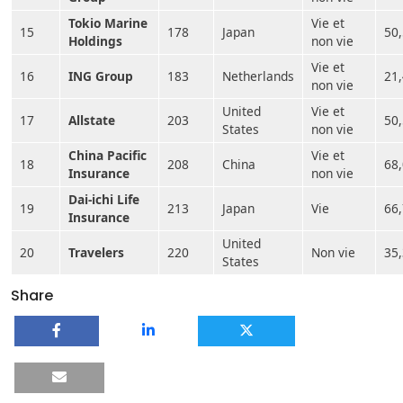
Tokio Marine
Vie et
15
178
Japan
50
Holdings
non vie
Vie et
16
ING Group
183
Netherlands
21
non vie
United
Vie et
17
Allstate
203
50
States
non vie
China Pacific
Vie et
18
208
China
68
Insurance
non vie
Dai-ichi Life
19
213
Japan
Vie
66
Insurance
United
20
Travelers
220
Non vie
35
States
Share