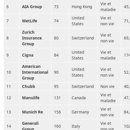
Vie et
6
AIA Group
73
Hong Kong
45
maladie
United
Vie et
7
MetLife
74
71
States
non vie
Zurich
Vie et
8
Insurance
80
Switzerland
69
non vie
Group
United
Vie et
9
Cigna
84
17
States
maladie
American
United
Vie et
10
International
90
52
States
non vie
Group
11
Chubb
95
Switzerland
Non vie
40
Vie et
12
Manulife
131
Canada
47
maladie
Vie et
13
Munich Re
156
Germany
84
non vie
Generali
Vie et
14
160
Italy
10
Group
non vie