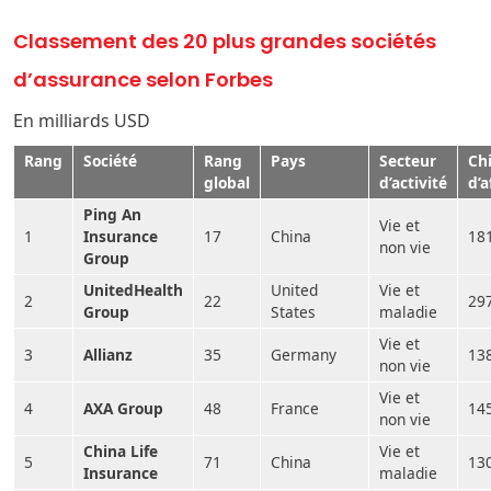
Classement des 20 plus grandes sociétés
d’assurance selon Forbes
En milliards USD
Rang
Société
Rang
Pays
Secteur
Chi
global
d’activité
d’a
Ping An
Vie et
1
Insurance
17
China
18
non vie
Group
UnitedHealth
United
Vie et
2
22
29
Group
States
maladie
Vie et
3
Allianz
35
Germany
13
non vie
Vie et
4
AXA Group
48
France
14
non vie
China Life
Vie et
5
71
China
13
Insurance
maladie