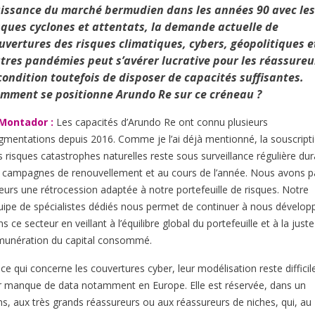
issance du marché bermudien dans les années 90 avec les
sques cyclones et attentats, la demande actuelle de
uvertures des risques climatiques, cybers, géopolitiques e
tres pandémies peut s’avérer lucrative pour les réassureu
condition toutefois de disposer de capacités suffisantes.
mment se positionne Arundo Re sur ce créneau ?
 Montador :
Les capacités d’Arundo Re ont connu plusieurs
gmentations depuis 2016. Comme je l’ai déjà mentionné, la souscript
s risques catastrophes naturelles reste sous surveillance régulière dur
s campagnes de renouvellement et au cours de l’année. Nous avons p
lleurs une rétrocession adaptée à notre portefeuille de risques. Notre
uipe de spécialistes dédiés nous permet de continuer à nous dévelop
s ce secteur en veillant à l’équilibre global du portefeuille et à la juste
munération du capital consommé.
ce qui concerne les couvertures cyber, leur modélisation reste difficil
r manque de data notamment en Europe. Elle est réservée, dans un
ns, aux très grands réassureurs ou aux réassureurs de niches, qui, au