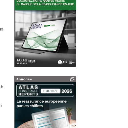
un
Annonce
ie
r,