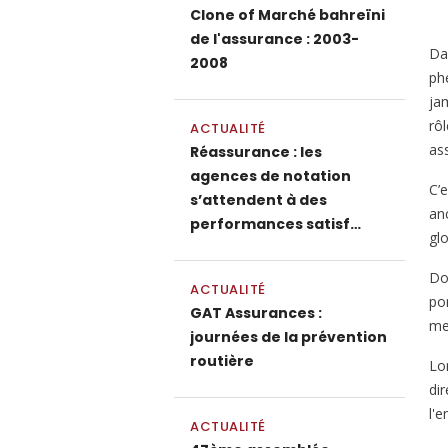
Clone of Marché bahreïni
de l'assurance : 2003-
Da
2008
ph
ja
rô
ACTUALITÉ
ass
Réassurance : les
agences de notation
C’
s’attendent à des
an
performances satisf…
glo
Do
ACTUALITÉ
po
GAT Assurances :
me
journées de la prévention
routière
Lo
di
l'
ACTUALITÉ