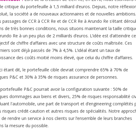
lle critique du portefeuille à 1,5 milliard d’euros. Depuis, notre réflexio
olué, la société a de nouveaux actionnaires et de nouvelles ambitions
s passages de CCR à CCR Re et de CCR Re à Arundo Re s’étant dérou
ns de très bonnes conditions, nous situons maintenant la taille critiqu
rundo Re à un peu plus de 2 milliards d’euros. L’idée est d’atteindre ce
ectif de chiffre d’affaires avec une structure de coûts maîtrisée. Ces
rniers sont déjà passés de 7% à 4,5%. L’idéal étant un taux de
issance des coûts moitié moins élevé, que celui du chiffre d’affaires.
ci étant dit, le portefeuille cible devrait comprendre 65% à 70% de
sques P&C et 30% à 35% de risques assurance de personnes.
 portefeuille P&C pourrait avoir la configuration suivante : 50% de
sques dommages aux biens et divers, 25% de risques responsabilité civ
cluant l'automobile, une part de transport et d’engineering complétés 
s risques crédit-caution et autres risques de spécialités. Notre approc
t de rendre un service à nos clients sur l’ensemble de leurs branches
ns la mesure du possible.