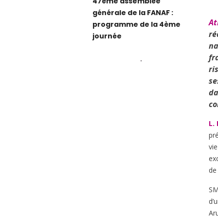
47ème assemblée
générale de la FANAF :
At
programme de la 4ème
ré
journée
na
fr
ri
se
da
co
L.
pr
vie
ex
de
SM
d’u
Ar