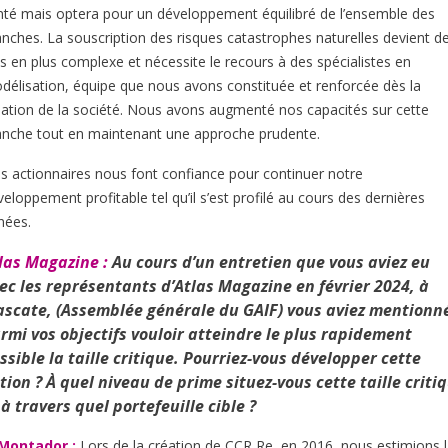
nté mais optera pour un développement équilibré de l’ensemble des
anches. La souscription des risques catastrophes naturelles devient d
us en plus complexe et nécessite le recours à des spécialistes en
délisation, équipe que nous avons constituée et renforcée dès la
éation de la société. Nous avons augmenté nos capacités sur cette
anche tout en maintenant une approche prudente.
s actionnaires nous font confiance pour continuer notre
eloppement profitable tel qu’il s’est profilé au cours des dernières
nées.
las Magazine :
Au cours d’un entretien que vous aviez eu
ec les représentants d’Atlas Magazine en février 2024, à
scate, (Assemblée générale du GAIF) vous aviez mentionn
rmi vos objectifs vouloir atteindre le plus rapidement
ssible la taille critique. Pourriez-vous développer cette
tion ? À quel niveau de prime situez-vous cette taille criti
 à travers quel portefeuille cible ?
 Montador :
Lors de la création de CCR Re, en 2016, nous estimions 