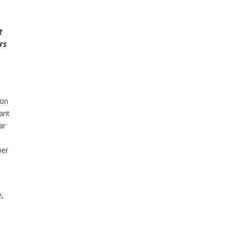
t
rs
ion
ant
ar
per
e,