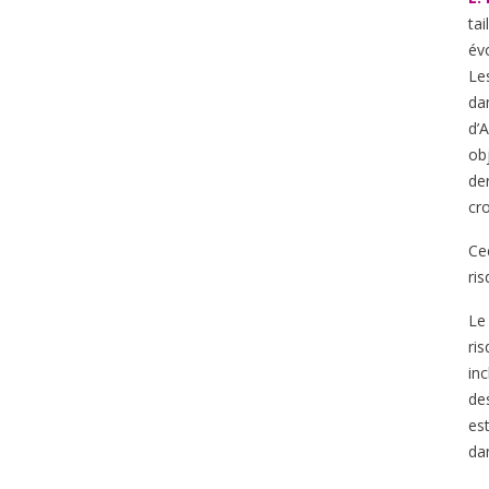
tai
év
Le
da
d’A
obj
de
cro
Ce
ri
Le
ri
in
de
es
da