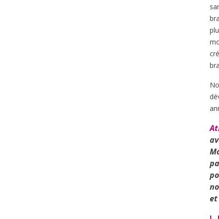
sa
br
pl
mo
cr
br
No
dév
an
At
av
Ma
pa
po
no
et
L.