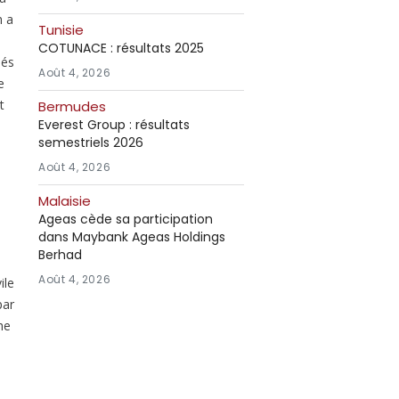
n a
Tunisie
.
COTUNACE : résultats 2025
lés
Août 4, 2026
e
t
Bermudes
Everest Group : résultats
semestriels 2026
Août 4, 2026
Malaisie
Ageas cède sa participation
dans Maybank Ageas Holdings
Berhad
Août 4, 2026
ile
par
he