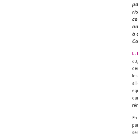
pu
ri
co
au
à 
Co
L.
au
de
le
ai
éq
dan
ré
En 
pa
se