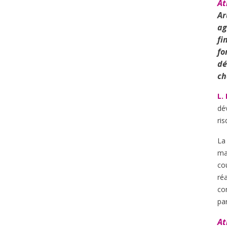
At
Ar
ag
fi
fo
dé
ch
L.
dé
ri
La
mai
co
ré
co
par
At