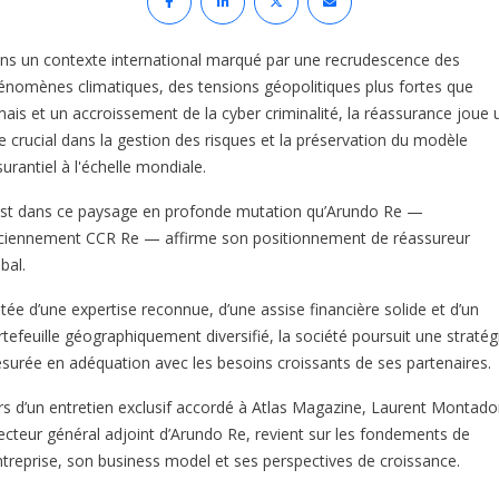
ns un contexte international marqué par une recrudescence des
énomènes climatiques, des tensions géopolitiques plus fortes que
mais et un accroissement de la cyber criminalité, la réassurance joue 
le crucial dans la gestion des risques et la préservation du modèle
urantiel à l'échelle mondiale.
est dans ce paysage en profonde mutation qu’Arundo Re —
ciennement CCR Re — affirme son positionnement de réassureur
bal.
tée d’une expertise reconnue, d’une assise financière solide et d’un
rtefeuille géographiquement diversifié, la société poursuit une stratég
surée en adéquation avec les besoins croissants de ses partenaires.
rs d’un entretien exclusif accordé à Atlas Magazine, Laurent Montado
recteur général adjoint d’Arundo Re, revient sur les fondements de
entreprise, son business model et ses perspectives de croissance.