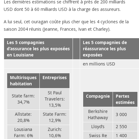
Les dernières estimations se chiffrent à près de 200 milliards
USD dont 50 à 60 milliards USD à la charge des assureurs.
A lui seul, cet ouragan coûte plus cher que les 4 cyclones de la
saison 2004 réunis (Jeanne, Frances, Ivan et Charley).
Les 5 compagnies
Les 5 compagnies de
d’assurance les plus exposées
réassurance les plus
en Louisiane
exposées
en millions USD
Multirisques
Entreprises
habitation
St Paul
State farm:
Compagnie
Pertes
Travelers:
34,7%
estimées
13,5%
Berkshire
Allstate:
State Farm:
3 000
Hathaway
20,8%
12,9%
Lloyd’s
2 550
Lousiana
Zurich:
Farm: 6%
10,6%
Swiss Re
1 400