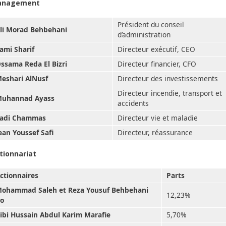
anagement
Président du conseil
li Morad Behbehani
d’administration
ami Sharif
Directeur exécutif, CEO
ssama Reda El Bizri
Directeur financier, CFO
eshari AlNusf
Directeur des investissements
Directeur incendie, transport et
uhannad Ayass
accidents
adi Chammas
Directeur vie et maladie
ean Youssef Safi
Directeur, réassurance
tionnariat
ctionnaires
Parts
ohammad Saleh et Reza Yousuf Behbehani
12,23%
o
ibi Hussain Abdul Karim Marafie
5,70%