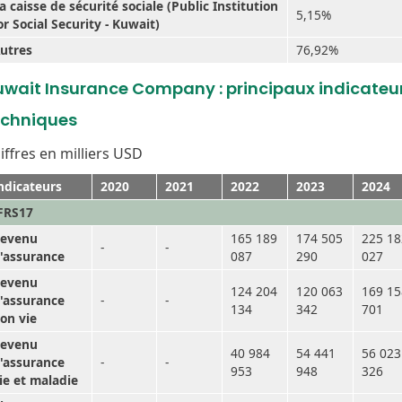
a caisse de sécurité sociale (Public Institution
5,15%
or Social Security - Kuwait)
utres
76,92%
uwait Insurance Company : principaux indicateu
echniques
iffres en milliers USD
ndicateurs
2020
2021
2022
2023
2024
FRS17
evenu
165 189
174 505
225 18
-
-
'assurance
087
290
027
evenu
124 204
120 063
169 15
'assurance
-
-
134
342
701
on vie
evenu
40 984
54 441
56 023
'assurance
-
-
953
948
326
ie et maladie