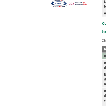
L
f
A
K
t
Ch
I
I
R
d
R
d
n
R
d
v