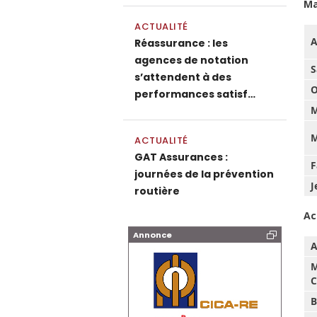
M
ACTUALITÉ
A
Réassurance : les
agences de notation
S
s’attendent à des
O
performances satisf…
M
M
ACTUALITÉ
GAT Assurances :
F
journées de la prévention
J
routière
Ac
Annonce
A
M
C
B