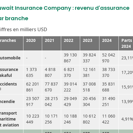
uwait Insurance Company : revenu d'assurance
ar branche
iffres en milliers USD
ranches
2020
2021
2022
2023
2024
Parts
2024
39 130
39 824
52 042
utomobile
-
-
23,1
867
337
970
ssurance
1 373
4 818
6 821
12 161
38 733
17,2
akaful
635
807
370
381
370
ccidents
62 201
77 837
39 014
37 008
35 831
15,9
)
861
670
222
518
688
23 507
28 215
29 049
20 456
31 490
ncendie
13,9
917
042
429
304
251
ransport
10 223
10 171
10 188
10 612
11 060
aritime
4,91%
449
256
246
802
422
t aviation