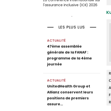
La Conférence internationale sur
l'assurance inclusive (ICII) 2026
K
LES PLUS LUS
ACTUALITÉ
47ème assemblée
générale de la FANAF :
programme de la 4ème
journée
R
C
ACTUALITÉ
UnitedHealth Group et
A
Allianz conservent leurs
F
positions de premiers
R
assure…