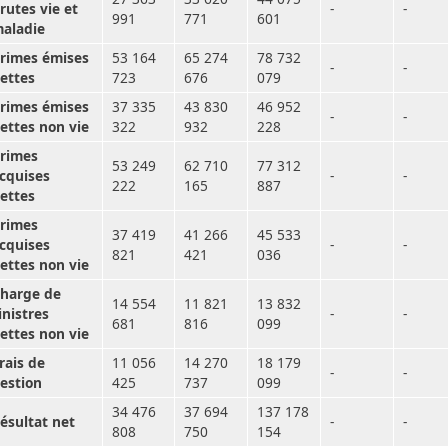
rutes vie et
-
-
991
771
601
aladie
rimes émises
53 164
65 274
78 732
-
-
ettes
723
676
079
rimes émises
37 335
43 830
46 952
-
-
ettes non vie
322
932
228
rimes
53 249
62 710
77 312
cquises
-
-
222
165
887
ettes
rimes
37 419
41 266
45 533
cquises
-
-
821
421
036
ettes non vie
harge de
14 554
11 821
13 832
inistres
-
-
681
816
099
ettes non vie
rais de
11 056
14 270
18 179
-
-
estion
425
737
099
34 476
37 694
137 178
ésultat net
-
-
808
750
154