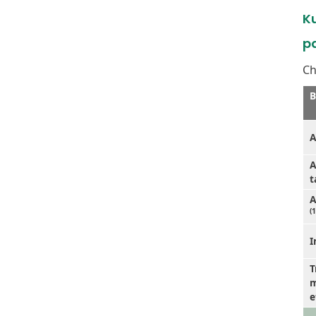
K
p
Ch
B
A
A
t
A
(1
I
T
m
e