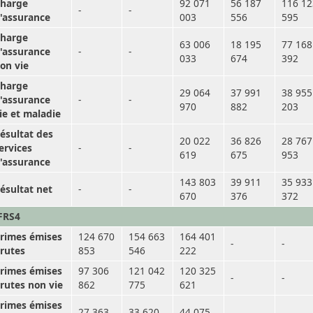
harge
92 071
56 187
116 12
-
-
'assurance
003
556
595
harge
63 006
18 195
77 168
'assurance
-
-
033
674
392
on vie
harge
29 064
37 991
38 955
'assurance
-
-
970
882
203
ie et maladie
ésultat des
20 022
36 826
28 767
ervices
-
-
619
675
953
'assurance
143 803
39 911
35 933
ésultat net
-
-
670
376
372
FRS4
rimes émises
124 670
154 663
164 401
-
-
rutes
853
546
222
rimes émises
97 306
121 042
120 325
-
-
rutes non vie
862
775
621
rimes émises
27 363
33 620
44 075