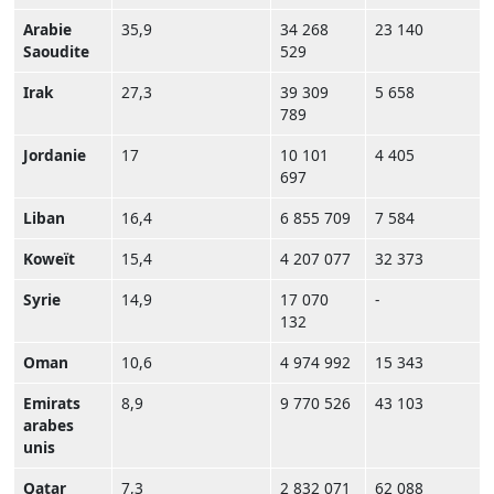
Arabie
35,9
34 268
23 140
Saoudite
529
Irak
27,3
39 309
5 658
789
Jordanie
17
10 101
4 405
697
Liban
16,4
6 855 709
7 584
Koweït
15,4
4 207 077
32 373
Syrie
14,9
17 070
-
132
Oman
10,6
4 974 992
15 343
Emirats
8,9
9 770 526
43 103
arabes
unis
Qatar
7,3
2 832 071
62 088