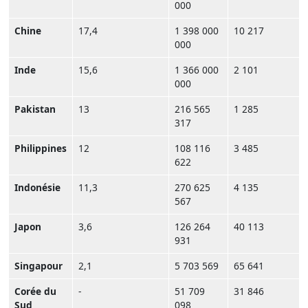
000
Chine
17,4
1 398 000
10 217
000
Inde
15,6
1 366 000
2 101
000
Pakistan
13
216 565
1 285
317
Philippines
12
108 116
3 485
622
Indonésie
11,3
270 625
4 135
567
Japon
3,6
126 264
40 113
931
Singapour
2,1
5 703 569
65 641
Corée du
-
51 709
31 846
Sud
098