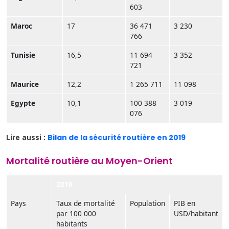
603
Maroc
17
36 471
3 230
766
Tunisie
16,5
11 694
3 352
721
Maurice
12,2
1 265 711
11 098
Egypte
10,1
100 388
3 019
076
Lire aussi :
Bilan de la sécurité routière en 2019
Mortalité routière au Moyen-Orient
2019
Pays
Taux de mortalité
Population
PIB en
par 100 000
USD/habitant
habitants