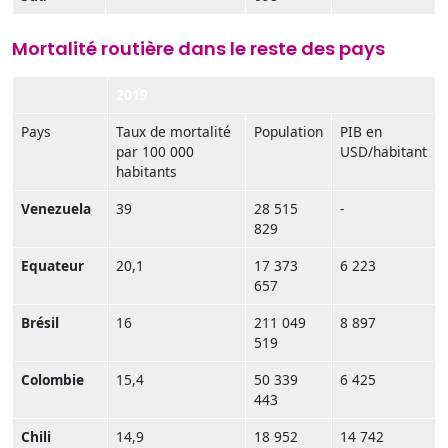
Mortalité routière dans le reste des pays
2019
Pays
Taux de mortalité
Population
PIB en
par 100 000
USD/habitant
habitants
Venezuela
39
28 515
-
829
Equateur
20,1
17 373
6 223
657
Brésil
16
211 049
8 897
519
Colombie
15,4
50 339
6 425
443
Chili
14,9
18 952
14 742