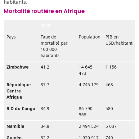
habitants.
Mortalité routière en Afrique
2019
Pays
Taux de
Population
PIB en
mortalité par
USD/habitant
100 000
habitants
Zimbabwe
41,2
14 645
1 156
473
République
37,7
4 745 179
468
Centre
Afrique
R.D du Congo
34,9
86 790
580
568
Namibie
34,8
2 494 524
5 037
Guinée-
32,2
1 920 917
749