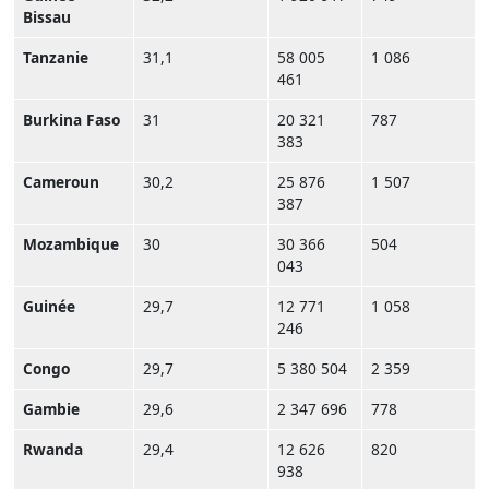
Bissau
Tanzanie
31,1
58 005
1 086
461
Burkina Faso
31
20 321
787
383
Cameroun
30,2
25 876
1 507
387
Mozambique
30
30 366
504
043
Guinée
29,7
12 771
1 058
246
Congo
29,7
5 380 504
2 359
Gambie
29,6
2 347 696
778
Rwanda
29,4
12 626
820
938