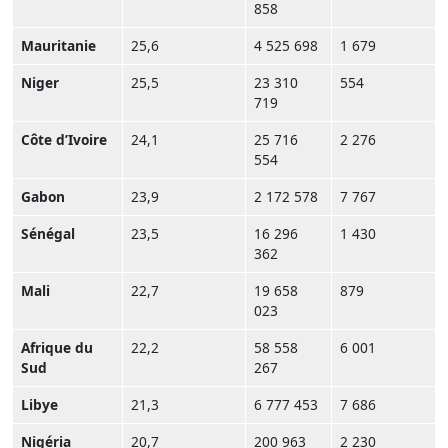
858
Mauritanie
25,6
4 525 698
1 679
Niger
25,5
23 310
554
719
Côte d’Ivoire
24,1
25 716
2 276
554
Gabon
23,9
2 172 578
7 767
Sénégal
23,5
16 296
1 430
362
Mali
22,7
19 658
879
023
Afrique du
22,2
58 558
6 001
Sud
267
Libye
21,3
6 777 453
7 686
Nigéria
20,7
200 963
2 230