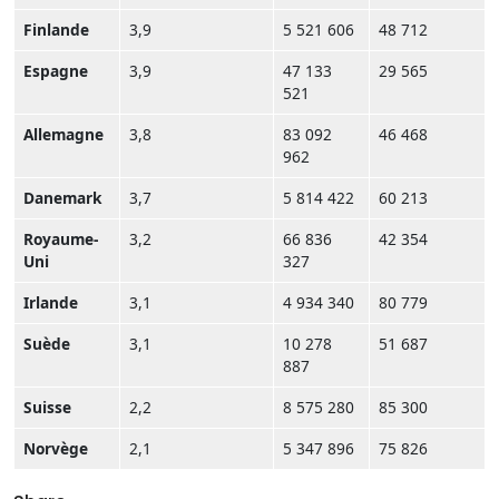
Finlande
3,9
5 521 606
48 712
Espagne
3,9
47 133
29 565
521
Allemagne
3,8
83 092
46 468
962
Danemark
3,7
5 814 422
60 213
Royaume-
3,2
66 836
42 354
Uni
327
Irlande
3,1
4 934 340
80 779
Suède
3,1
10 278
51 687
887
Suisse
2,2
8 575 280
85 300
Norvège
2,1
5 347 896
75 826