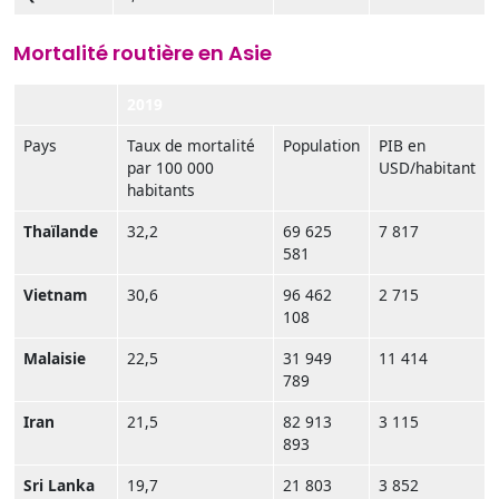
Mortalité routière en Asie
2019
Pays
Taux de mortalité
Population
PIB en
par 100 000
USD/habitant
habitants
Thaïlande
32,2
69 625
7 817
581
Vietnam
30,6
96 462
2 715
108
Malaisie
22,5
31 949
11 414
789
Iran
21,5
82 913
3 115
893
Sri Lanka
19,7
21 803
3 852