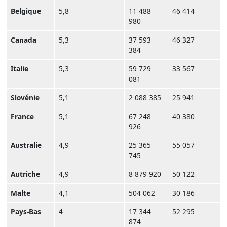
Belgique
5,8
11 488
46 414
980
Canada
5,3
37 593
46 327
384
Italie
5,3
59 729
33 567
081
Slovénie
5,1
2 088 385
25 941
France
5,1
67 248
40 380
926
Australie
4,9
25 365
55 057
745
Autriche
4,9
8 879 920
50 122
Malte
4,1
504 062
30 186
Pays-Bas
4
17 344
52 295
874