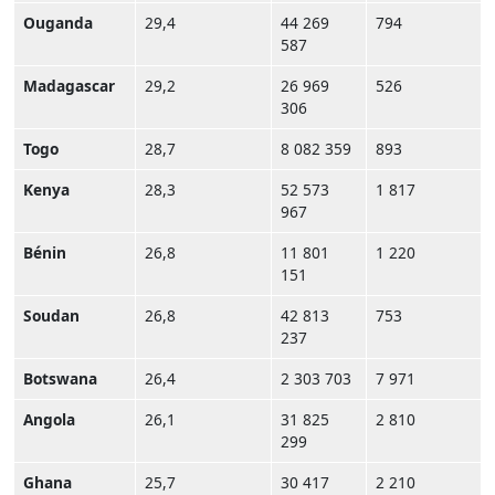
Ouganda
29,4
44 269
794
587
Madagascar
29,2
26 969
526
306
Togo
28,7
8 082 359
893
Kenya
28,3
52 573
1 817
967
Bénin
26,8
11 801
1 220
151
Soudan
26,8
42 813
753
237
Botswana
26,4
2 303 703
7 971
Angola
26,1
31 825
2 810
299
Ghana
25,7
30 417
2 210