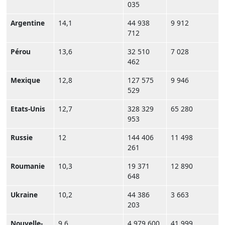
035
Argentine
14,1
44 938
9 912
712
Pérou
13,6
32 510
7 028
462
Mexique
12,8
127 575
9 946
529
Etats-Unis
12,7
328 329
65 280
953
Russie
12
144 406
11 498
261
Roumanie
10,3
19 371
12 890
648
Ukraine
10,2
44 386
3 663
203
Nouvelle-
9,6
4 979 600
41 999