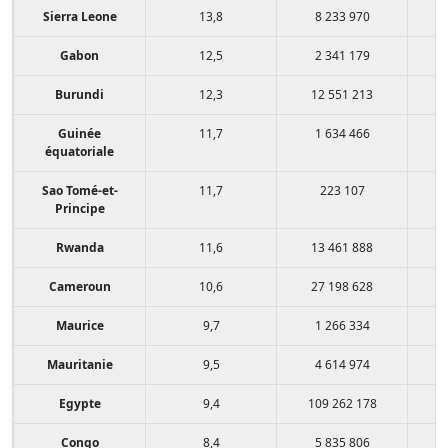
Sierra Leone
13,8
8 233 970
Gabon
12,5
2 341 179
Burundi
12,3
12 551 213
Guinée
11,7
1 634 466
équatoriale
Sao Tomé-et-
11,7
223 107
Principe
Rwanda
11,6
13 461 888
Cameroun
10,6
27 198 628
Maurice
9,7
1 266 334
Mauritanie
9,5
4 614 974
Egypte
9,4
109 262 178
Congo
8,4
5 835 806