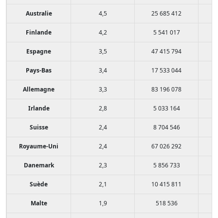
Australie
4,5
25 685 412
Finlande
4,2
5 541 017
Espagne
3,5
47 415 794
Pays-Bas
3,4
17 533 044
Allemagne
3,3
83 196 078
Irlande
2,8
5 033 164
Suisse
2,4
8 704 546
Royaume-Uni
2,4
67 026 292
Danemark
2,3
5 856 733
Suède
2,1
10 415 811
Malte
1,9
518 536