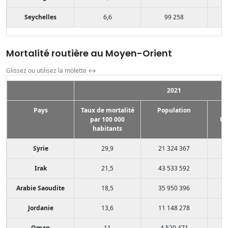
Seychelles
6,6
99 258
Mortalité routière au Moyen-Orient
Glissez ou utilisez la molette
↔
2021
Pays
Taux de mortalité
Population
par 100 000
US
habitants
Syrie
29,9
21 324 367
Irak
21,5
43 533 592
Arabie Saoudite
18,5
35 950 396
Jordanie
13,6
11 148 278
Oman
11
4 520 471