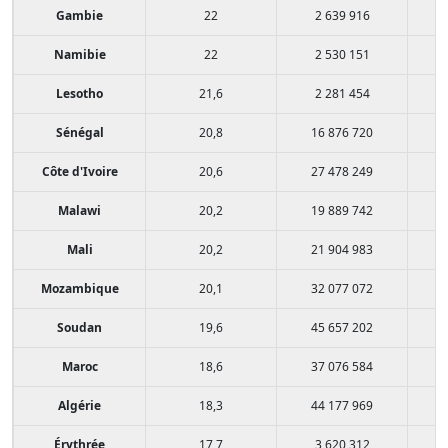
Gambie
22
2 639 916
Namibie
22
2 530 151
Lesotho
21,6
2 281 454
Sénégal
20,8
16 876 720
Côte d'Ivoire
20,6
27 478 249
Malawi
20,2
19 889 742
Mali
20,2
21 904 983
Mozambique
20,1
32 077 072
Soudan
19,6
45 657 202
Maroc
18,6
37 076 584
Algérie
18,3
44 177 969
Érythrée
17,7
3 620 312