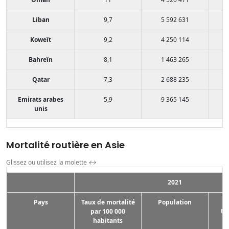
Liban
9,7
5 592 631
Koweït
9,2
4 250 114
Bahreïn
8,1
1 463 265
Qatar
7,3
2 688 235
Emirats arabes
5,9
9 365 145
unis
Mortalité routière en Asie
Glissez ou utilisez la molette
↔
2021
Pays
Taux de mortalité
Population
par 100 000
US
habitants