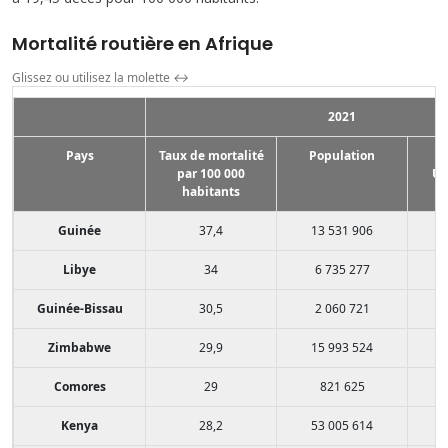
Mortalité routière en Afrique
Glissez ou utilisez la molette
↔
2021
Pays
Taux de mortalité
Population
par 100 000
US
habitants
Guinée
37,4
13 531 906
Libye
34
6 735 277
Guinée-Bissau
30,5
2 060 721
Zimbabwe
29,9
15 993 524
Comores
29
821 625
Kenya
28,2
53 005 614