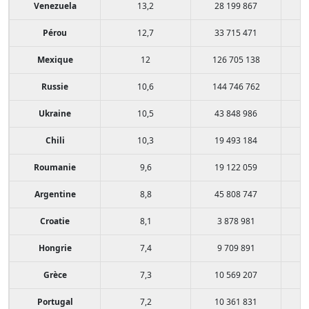
Venezuela
13,2
28 199 867
Pérou
12,7
33 715 471
Mexique
12
126 705 138
Russie
10,6
144 746 762
Ukraine
10,5
43 848 986
Chili
10,3
19 493 184
Roumanie
9,6
19 122 059
Argentine
8,8
45 808 747
Croatie
8,1
3 878 981
Hongrie
7,4
9 709 891
Grèce
7,3
10 569 207
Portugal
7,2
10 361 831