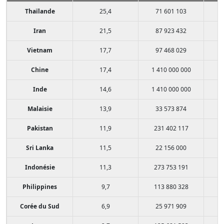
Thaïlande
25,4
71 601 103
Iran
21,5
87 923 432
Vietnam
17,7
97 468 029
Chine
17,4
1 410 000 000
Inde
14,6
1 410 000 000
Malaisie
13,9
33 573 874
Pakistan
11,9
231 402 117
Sri Lanka
11,5
22 156 000
Indonésie
11,3
273 753 191
Philippines
9,7
113 880 328
Corée du Sud
6,9
25 971 909