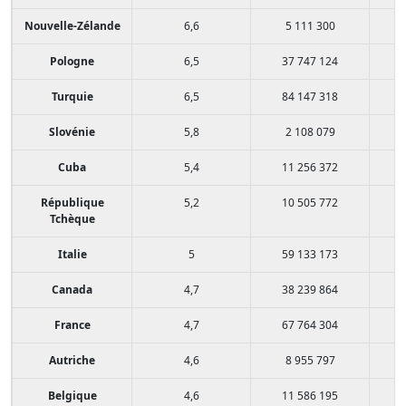
Nouvelle-Zélande
6,6
5 111 300
Pologne
6,5
37 747 124
Turquie
6,5
84 147 318
Slovénie
5,8
2 108 079
Cuba
5,4
11 256 372
République
5,2
10 505 772
Tchèque
Italie
5
59 133 173
Canada
4,7
38 239 864
France
4,7
67 764 304
Autriche
4,6
8 955 797
Belgique
4,6
11 586 195