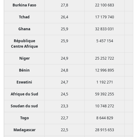
Burkina Faso
27,8
22 100 683
Tchad
26,4
17 179 740
Ghana
25,9
32 833 031
République
25,9
5 457 154
Centre Afrique
Niger
24,9
25 252 722
Bénin
24,8
12 996 895
Eswatini
24,7
1 192 271
Afrique du Sud
24,5
59 392 255
Soudan du sud
23,3
10 748 272
Togo
22,7
8 644 829
Madagascar
22,5
28 915 653