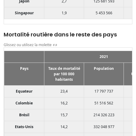
Japon
2,7
125 681 593
Singapour
1,9
5 453 566
Mortalité routière dans le reste des pays
Glissez ou utilisez la molette
↔
2021
Pays
Taux de mortalité
Population
par 100 000
US
habitants
Equateur
23,4
17 797 737
Colombie
16,2
51 516 562
Brésil
15,7
214 326 223
Etats-Unis
14,2
332 048 977