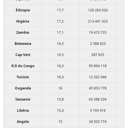
Éthiopie
17,7
120 283 026
Nigéria
17,2
213 401 323
Zambie
17,1
19 473 725
Botswana
16,5
2 588 423
Cap-Vert
16,5
587 925
R.D du Congo
16,3
95 894 118
Tunisie
16,3
12 262 946
Ouganda
16
45 853 778
Tanzanie
15,8
63 588 334
Libéria
15,3
5 193 416
Angola
15
34 503 774