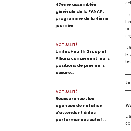
déb
47ème assemblée
générale de la FANAF :
Il 
programme de la 4ème
bén
journée
ou
en
ACTUALITÉ
Da
UnitedHealth Group et
le 
Allianz conservent leurs
te
positions de premiers
assure…
Li
ACTUALITÉ
Réassurance : les
A
agences de notation
s’attendent à des
L'
performances satisf…
de 