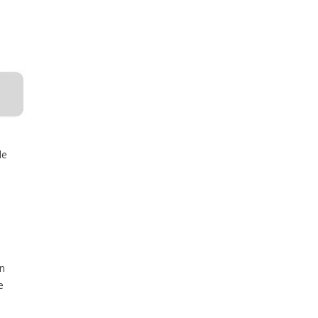
le
on
e