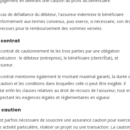
gagement en délivrant une caution au profit du bénéficiaire.
cas de défaillance du débiteur, l'assureur indemnise le bénéficiaire
nformément aux termes convenus, puis exerce, si nécessaire, son dro
 recours pour le remboursement des sommes versées.
 contrat
 contrat de cautionnement lie les trois parties par une obligation
xécution : le débiteur (entreprise), le bénéficiaire (client/État), et
ssureur.
 contrat mentionne également le montant maximal garanti, la durée 
caution et les conditions dans lesquelles celle-ci peut être exigible. Il
lut enfin les clauses relatives au droit de recours de l'assureur, tout e
spectant les exigences légales et réglementaires en vigueur.
 caution
 est parfois nécessaire de souscrire une assurance caution pour exerce
 activité particulière, réaliser un projet ou une transaction. La cautio