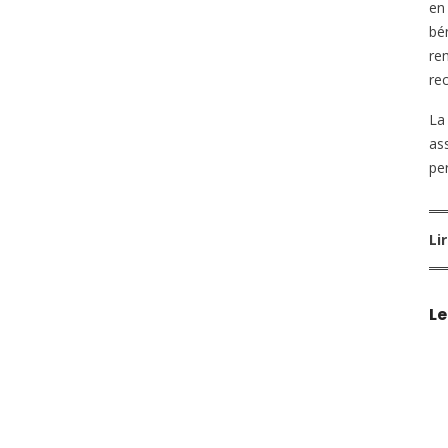
en
bén
re
re
La
as
pe
Li
Le