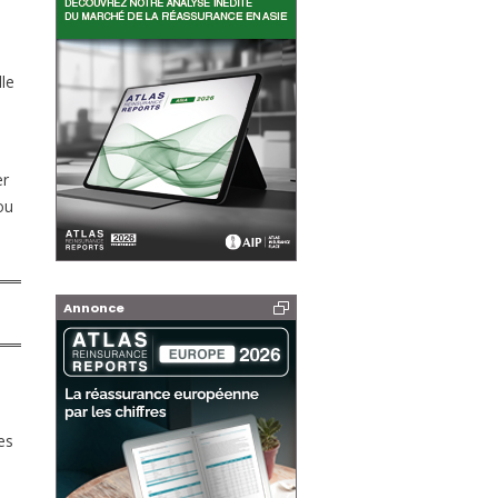
lle
er
ou
Annonce
es