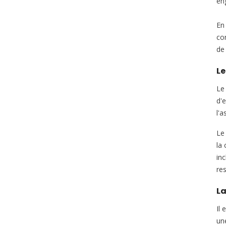
en
En 
co
de
Le
Le
d'e
l'a
Le
la 
inc
re
La
Il
une