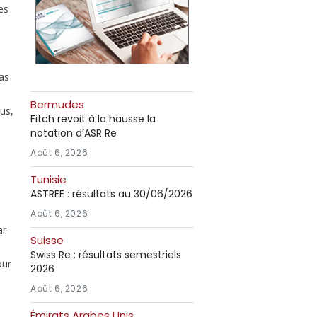
les
as
Bermudes
us,
Fitch revoit à la hausse la
notation d’ASR Re
Août 6, 2026
Tunisie
ASTREE : résultats au 30/06/2026
Août 6, 2026
ar
Suisse
Swiss Re : résultats semestriels
our
2026
Août 6, 2026
Émirats Arabes Unis