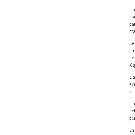
L'
cou
pa
ma
Ce
pr
de
lég
L'a
ex
tré
L'a
dé
per
En 