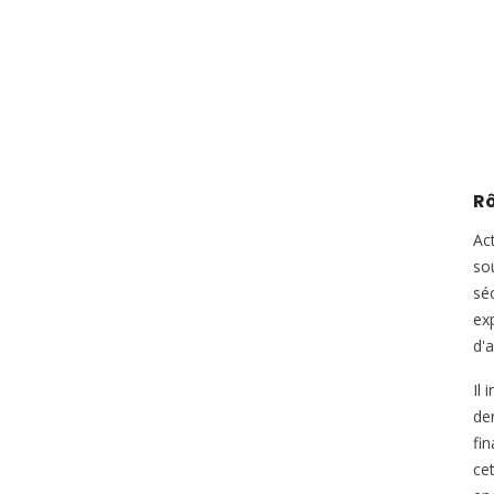
Rô
Act
sou
séc
ex
d'a
Il 
de
fi
cet