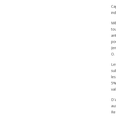
Ca
in
Mê
to
ant
po
(e
O.
Les
su
les
5%
val
D'
au
Re