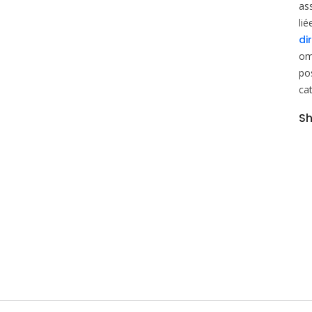
as
lié
di
om
pos
ca
Sh