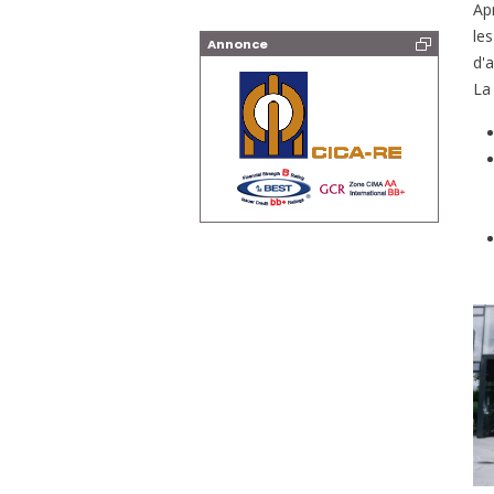
Ap
le
Annonce
d'a
La