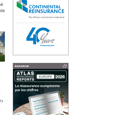
hé
 de
Annonce
ts