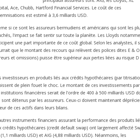
principaux assureurs sont: AIG, les Lloyds, XL
pital, Ace, Chubb, Hartford Financial Services. Le coût de ces
demnisations est estimé à 3,6 milliards USD.
me si ce sont les assureurs bermudiens et américains qui sont les pl
uchés, l'impact se fait sentir sur toute la planète. Les Lloyds notamm
icipent une part importante de ce coût global. Selon les analystes, il 
urrait que le montant des recours qui relèvent des polices dites E & O
rreurs et omissions) puisse être supérieur aux pertes liées au risque D
 investisseurs en produits liés aux crédits hypothécaires (par titrisati
bissent de plein fouet le choc. Le montant de ces investissements par
 institutions financières serait de l'ordre de 400 à 500 milliards USD d
 sont détenus par les assureurs. Ceux-ci doivent maintenant déprécier
eur de ces actifs dans leurs bilans.
autres instruments financiers assurant la performance des produits li
x crédits hypothécaires (credit default swap) ont largement affecté Sw
 (1,1 milliards USD) et AIG (4,88 milliards USD). Néanmoins, les