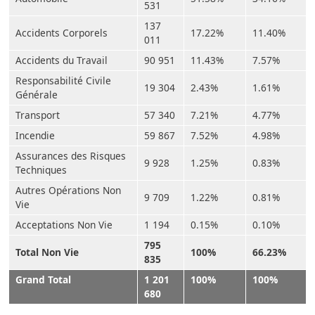
531
137
Accidents Corporels
17.22%
11.40%
011
Accidents du Travail
90 951
11.43%
7.57%
Responsabilité Civile
19 304
2.43%
1.61%
Générale
Transport
57 340
7.21%
4.77%
Incendie
59 867
7.52%
4.98%
Assurances des Risques
9 928
1.25%
0.83%
Techniques
Autres Opérations Non
9 709
1.22%
0.81%
Vie
Acceptations Non Vie
1 194
0.15%
0.10%
795
Total Non Vie
100%
66.23%
835
Grand Total
1 201
100%
100%
680