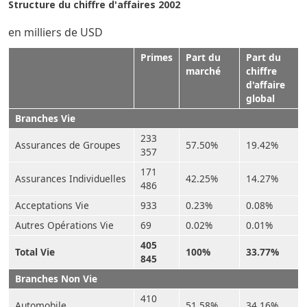
Structure du chiffre d'affaires 2002
en milliers de USD
Primes
Part du
Part du
marché
chiffre
d'affaire
global
Branches Vie
233
Assurances de Groupes
57.50%
19.42%
357
171
Assurances Individuelles
42.25%
14.27%
486
Acceptations Vie
933
0.23%
0.08%
Autres Opérations Vie
69
0.02%
0.01%
405
Total Vie
100%
33.77%
845
Branches Non Vie
410
Automobile
51.58%
34.16%