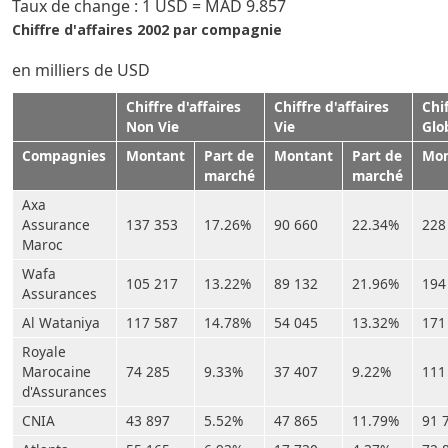
Taux de change : 1 USD = MAD 9.857
Chiffre d'affaires 2002 par compagnie
en milliers de USD
Chiffre d'affaires
Chiffre d'affaires
Chif
Non Vie
Vie
Glo
Compagnies
Montant
Part de
Montant
Part de
Mon
marché
marché
Axa
Assurance
137 353
17.26%
90 660
22.34%
228
Maroc
Wafa
105 217
13.22%
89 132
21.96%
194
Assurances
Al Wataniya
117 587
14.78%
54 045
13.32%
171
Royale
Marocaine
74 285
9.33%
37 407
9.22%
111
d'Assurances
CNIA
43 897
5.52%
47 865
11.79%
91 