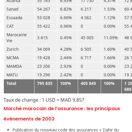
Atlanta
55 165
6.93%
17 730
4.37%
72 
Sanad
54 267
6.82%
6 217
1.53%
60 
Essaada
53 028
6.66%
4 562
1.12%
57 
CAT
55 422
6.96%
0
0.00%
55 
Marocaine
3 615
0.45%
45 005
11.09%
48 
Vie
Zurich
34 069
4.28%
6 505
1.60%
40 
MCMA
19 428
2.44%
6 717
1.66%
26 
MAMDA
23 206
2.92%
0
0.00%
23 
MATU
19 296
2.42%
0
0.00%
19 
Total
795 835
100%
405 845
100%
1 2
680
Taux de change : 1 USD = MAD 9.857
Marché marocain de l’assurance : les principaux
événements de 2003
Publication du nouveau code des assurances « Dahir du