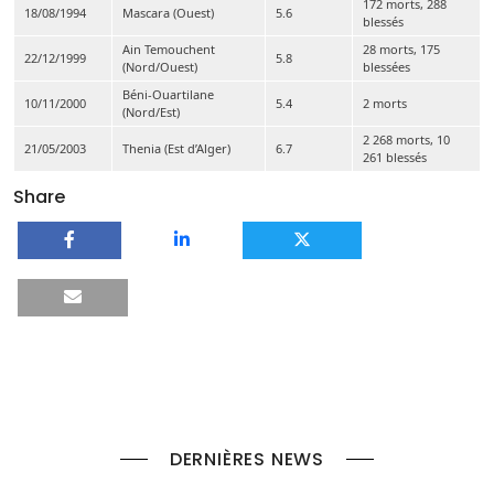
172 morts, 288
18/08/1994
Mascara (Ouest)
5.6
blessés
Ain Temouchent
28 morts, 175
22/12/1999
5.8
(Nord/Ouest)
blessées
Béni-Ouartilane
10/11/2000
5.4
2 morts
(Nord/Est)
2 268 morts, 10
21/05/2003
Thenia (Est d’Alger)
6.7
261 blessés
Share
DERNIÈRES NEWS