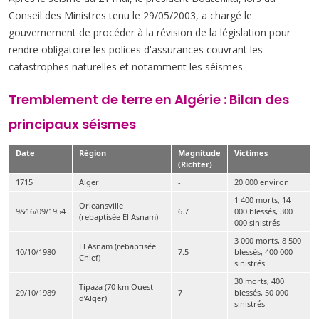
Conseil des Ministres tenu le 29/05/2003, a chargé le
gouvernement de procéder à la révision de la législation pour
rendre obligatoire les polices d'assurances couvrant les
catastrophes naturelles et notamment les séismes.
Tremblement de terre en Algérie : Bilan des
principaux séismes
Date
Région
Magnitude
Victimes
(Richter)
1715
Alger
-
20 000 environ
1 400 morts, 14
Orleansville
9&16/09/1954
6.7
000 blessés, 300
(rebaptisée El Asnam)
000 sinistrés
3 000 morts, 8 500
El Asnam (rebaptisée
10/10/1980
7.5
blessés, 400 000
Chlef)
sinistrés
30 morts, 400
Tipaza (70 km Ouest
29/10/1989
7
blessés, 50 000
d’Alger)
sinistrés