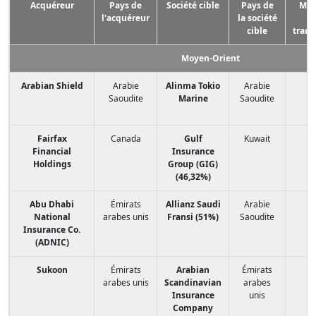
Acquéreur
Pays de
Société cible
Pays de
Mon
l'acquéreur
la société
de
cible
trans
Moyen-Orient
Arabian Shield
Arabie
Alinma Tokio
Arabie
Saoudite
Marine
Saoudite
Fairfax
Canada
Gulf
Kuwait
8
Financial
Insurance
Holdings
Group (GIG)
(46,32%)
Abu Dhabi
Émirats
Allianz Saudi
Arabie
13
National
arabes unis
Fransi (51%)
Saoudite
Insurance Co.
(ADNIC)
Sukoon
Émirats
Arabian
Émirats
arabes unis
Scandinavian
arabes
Insurance
unis
Company