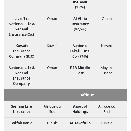
ASCANA
(93%)
Liva (Ex.
Oman
Al Ahlia
Oman
National Life &
Insurance
General
(47,5%)
Insurance Co.)
Kuwait
Koweït
National
Koweït
Insurance
Takaful Ins.
Company(KIC)
Co. (74%)
National Life &
Oman
RSA Middle
Moyen-
General
East
Orient
Insurance
Company
Afrique
Sanlam Life
Afrique du
Assupol
Afrique du
34
Insurance
Sud
Holdings
Sud
Wifak Bank
Tunisie
At-Takafulia
Tunisie
1