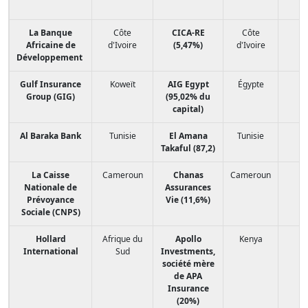
La Banque
Côte
CICA-RE
Côte
10
Africaine de
d'Ivoire
(5,47%)
d'Ivoire
Développement
Gulf Insurance
Koweït
AIG Egypt
Égypte
6
Group (GIG)
(95,02% du
capital)
Al Baraka Bank
Tunisie
El Amana
Tunisie
5
Takaful (87,2)
La Caisse
Cameroun
Chanas
Cameroun
1
Nationale de
Assurances
Prévoyance
Vie (11,6%)
Sociale (CNPS)
Hollard
Afrique du
Apollo
Kenya
International
Sud
Investments,
société mère
de APA
Insurance
(20%)