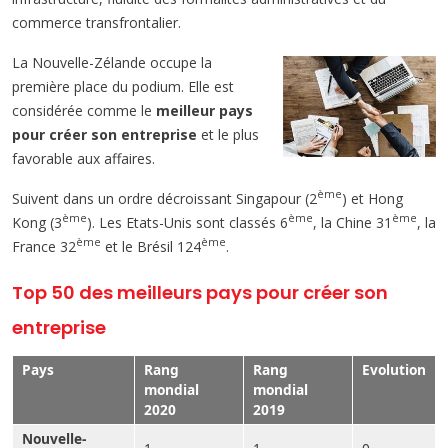
commerce transfrontalier.
La Nouvelle-Zélande occupe la
première place du podium. Elle est
considérée comme le
meilleur pays
pour créer son entreprise
et le plus
favorable aux affaires.
ème
Suivent dans un ordre décroissant Singapour (2
) et Hong
ème
ème
ème
Kong (3
). Les Etats-Unis sont classés 6
, la Chine 31
, la
ème
ème
France 32
et le Brésil 124
.
Top 50 des meilleurs pays pour créer son
entreprise
Pays
Rang
Rang
Evolution
mondial
mondial
2020
2019
Nouvelle-