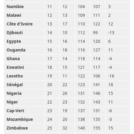
Namibie
11
12
104
107
3
Malawi
12
13
109
111
2
Côte d'Ivoire
13
17
110
122
12
Djibouti
14
10
112
99
-13
Egypte
15
16
114
120
6
Ouganda
16
18
116
127
11
Ghana
17
14
118
114
-4
Eswatini
18
15
121
117
-4
Lesotho
19
11
122
106
-16
Sénégal
20
22
123
141
18
Nigeria
21
26
131
146
15
Niger
22
23
132
143
11
Cap-Vert
23
19
137
131
-6
Mozambique
24
20
138
135
-3
Zimbabwe
25
32
140
155
15