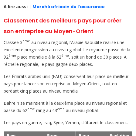
A lire aussi |
Marché africain de l'assurance
Classement des meilleurs pays pour créer
son entreprise au Moyen-Orient
ème
Classée 3
au niveau régional, l’Arabie Saoudite réalise une
excellente progression au niveau global. Le royaume passe de la
ème
ème
92
place mondiale à la 62
, soit un bond de 30 places. A
l’échelle régionale, le pays gagne deux places.
Les Émirats arabes unis (EAU) conservent leur place de meilleur
pays pour lancer son entreprise au Moyen-Orient, tout en
perdant cinq places au niveau mondial.
Bahreïn se maintient à la deuxième place au niveau régional et
ème
ème
passe du 62
rang au 43
au niveau global.
Les pays en guerre, Iraq, Syrie, Yémen, clôturent le classement.
Pays
Rang
Rang
Evolution