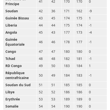
41
42
170
170
0
Principe
Soudan
42
36
171
162
-9
Guinée Bissau
43
45
174
175
1
Liberia
44
44
175
174
-1
Angola
45
43
177
173
-4
Guinée
46
46
178
177
-1
Équatoriale
Congo
47
47
180
180
0
Tchad
48
48
182
181
-1
RD Congo
49
50
183
184
1
République
50
49
184
183
-1
centrafricaine
Soudan du Sud
51
51
185
185
0
Libye
52
52
186
186
0
Erythrée
53
53
189
189
0
Somalie
54
54
190
190
0