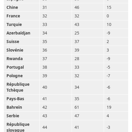
Chine
31
46
15
France
32
32
0
Turquie
33
43
10
Azerbaïdjan
34
25
-9
Suisse
35
37
2
Slovénie
36
39
3
Rwanda
37
28
-9
Portugal
38
33
-5
Pologne
39
32
-7
République
40
34
-6
Tchèque
Pays-Bas
41
35
-6
Bahreïn
42
61
19
Serbie
43
47
4
République
44
41
-3
slovaque