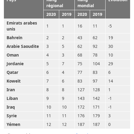
régional
mondial
2020
2019
2020
2019
Emirats arabes
1
1
16
11
-5
unis
Bahreïn
2
2
43
62
19
Arabie Saoudite
3
5
62
92
30
Oman
4
3
68
78
10
Jordanie
5
7
75
104
29
Qatar
6
4
77
83
6
Koweït
7
6
83
97
14
Iran
8
8
127
128
1
Liban
9
9
143
142
-1
Iraq
10
10
172
171
-1
Syrie
11
11
176
179
3
Yémen
12
12
187
187
0