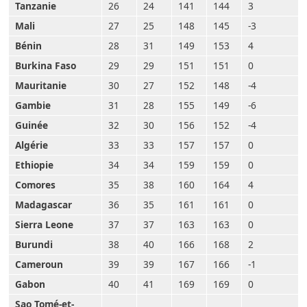
Tanzanie
26
24
141
144
3
Mali
27
25
148
145
-3
Bénin
28
31
149
153
4
Burkina Faso
29
29
151
151
0
Mauritanie
30
27
152
148
-4
Gambie
31
28
155
149
-6
Guinée
32
30
156
152
-4
Algérie
33
33
157
157
0
Ethiopie
34
34
159
159
0
Comores
35
38
160
164
4
Madagascar
36
35
161
161
0
Sierra Leone
37
37
163
163
0
Burundi
38
40
166
168
2
Cameroun
39
39
167
166
-1
Gabon
40
41
169
169
0
Sao Tomé-et-