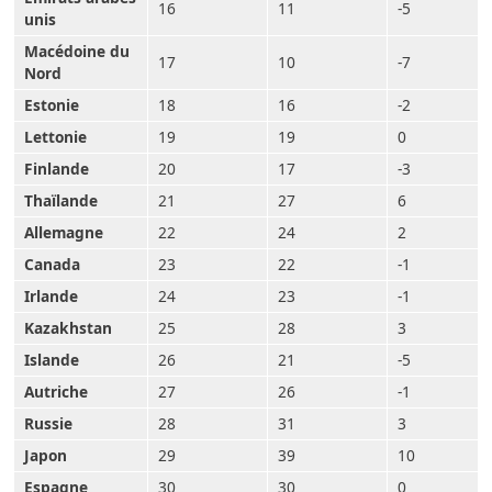
16
11
-5
unis
Macédoine du
17
10
-7
Nord
Estonie
18
16
-2
Lettonie
19
19
0
Finlande
20
17
-3
Thaïlande
21
27
6
Allemagne
22
24
2
Canada
23
22
-1
Irlande
24
23
-1
Kazakhstan
25
28
3
Islande
26
21
-5
Autriche
27
26
-1
Russie
28
31
3
Japon
29
39
10
Espagne
30
30
0