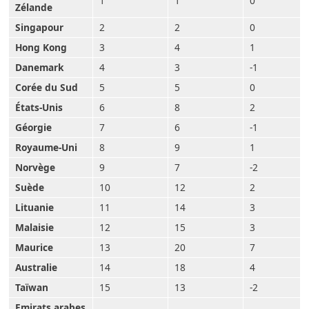
1
1
0
Zélande
Singapour
2
2
0
Hong Kong
3
4
1
Danemark
4
3
-1
Corée du Sud
5
5
0
États-Unis
6
8
2
Géorgie
7
6
-1
Royaume-Uni
8
9
1
Norvège
9
7
-2
Suède
10
12
2
Lituanie
11
14
3
Malaisie
12
15
3
Maurice
13
20
7
Australie
14
18
4
Taïwan
15
13
-2
Emirats arabes