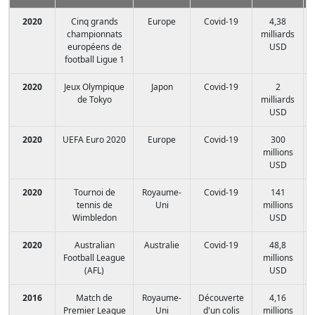
2020
Cinq grands
Europe
Covid-19
4,38
championnats
milliards
européens de
USD
football Ligue 1
2020
Jeux Olympique
Japon
Covid-19
2
de Tokyo
milliards
USD
2020
UEFA Euro 2020
Europe
Covid-19
300
millions
USD
2020
Tournoi de
Royaume-
Covid-19
141
tennis de
Uni
millions
Wimbledon
USD
2020
Australian
Australie
Covid-19
48,8
Football League
millions
(AFL)
USD
2016
Match de
Royaume-
Découverte
4,16
Premier League
Uni
d'un colis
millions