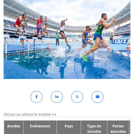
Glissez ou utilisez la molette
↔
Années
Evénement
Pays
Type de
Pertes
sinistre
assurées