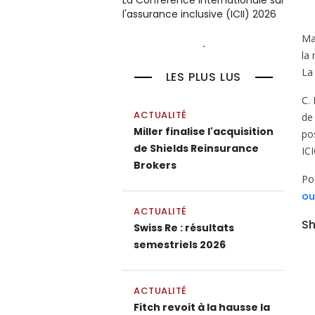
La Conférence internationale sur
l'assurance inclusive (ICII) 2026
Ma
la
La
LES PLUS LUS
C. 
ACTUALITÉ
de
Miller finalise l'acquisition
po
de Shields Reinsurance
IC
Brokers
Po
ou
ACTUALITÉ
Sh
Swiss Re : résultats
semestriels 2026
ACTUALITÉ
Fitch revoit à la hausse la