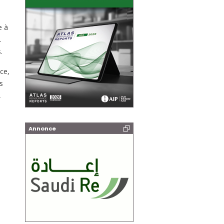
e à
.
.
nce,
s
,
Annonce