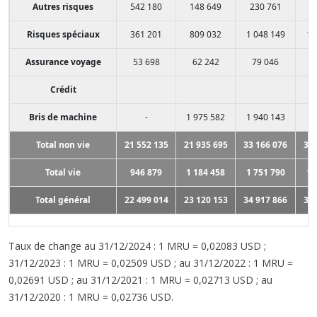
Autres risques
542 180
148 649
230 761
8
Risques spéciaux
361 201
809 032
1 048 149
1 
Assurance voyage
53 698
62 242
79 046
4
Crédit
Bris de machine
-
1 975 582
1 940 143
Total non vie
21 552 135
21 935 695
33 166 076
32 
Total vie
946 879
1 184 458
1 751 790
1 
Total général
22 499 014
23 120 153
34 917 866
33 
Taux de change au 31/12/2024 : 1 MRU = 0,02083 USD ;
31/12/2023 : 1 MRU = 0,02509 USD ; au 31/12/2022 : 1 MRU =
0,02691 USD ; au 31/12/2021 : 1 MRU = 0,02713 USD ; au
31/12/2020 : 1 MRU = 0,02736 USD.