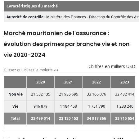
Caractéristiques du marché
Autorité de contrôle :
Ministère des Finances - Direction du Contrôle des A
Marché mauritanien de l'assurance :
évolution des primes par branche vie et non
vie 2020-2024
Chiffres en milliers USD
Glissez ou utilisez la molette
↔
2020
2021
2022
2023
Non vie
21 552 135
21 935 695
33 166 076
32 482 414
Vie
946 879
1 184 458
1 751 790
1 233 240
Total
22 499 014
23 120 153
34 917 866
33 715 654