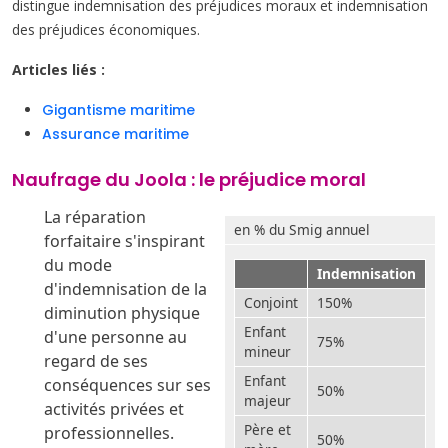
distingue indemnisation des préjudices moraux et indemnisation
des préjudices économiques.
Articles liés :
Gigantisme maritime
Assurance maritime
Naufrage du Joola : le préjudice moral
La réparation
en % du Smig annuel
forfaitaire s'inspirant
du mode
Indemnisation
d'indemnisation de la
Conjoint
150%
diminution physique
Enfant
d'une personne au
75%
mineur
regard de ses
Enfant
conséquences sur ses
50%
majeur
activités privées et
Père et
professionnelles.
50%