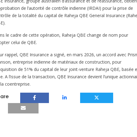
E Insurance, groupe australien d’assurance et de réassurance, obtien
pprobation de l’autorité de contrôle indienne (IRDAI) pour la prise de
ntrôle de la totalité du capital de Raheja QBE General Insurance (Rah
E).
ns le cadre de cette opération, Raheja QBE change de nom pour
opter celui de QBE.
ur rappel, QBE Insurance a signé, en mars 2026, un accord avec Pris
hnson, entreprise indienne de matériaux de construction, pour
acquisition de 51% du capital de leur joint-venture Raheja QBE, basée 
e. A l’issue de la transaction, QBE Insurance devient l’unique actionna
la coentreprise.
are