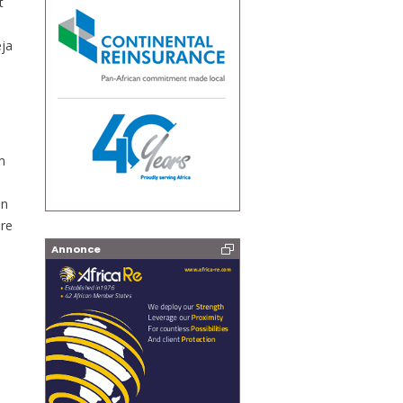
t
eja
m
en
ire
Annonce