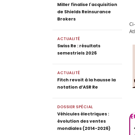
Miller finalise l'acquisition
de Shields Reinsurance
Brokers
Ci
At
ACTUALITÉ
Swiss Re : résultats
semestriels 2026
ACTUALITÉ
Fitch revoit à la hausse la
notation d’ASR Re
DOSSIER SPÉCIAL
Véhicules électriques :
E
évolution des ventes
mondiales (2014-2026)