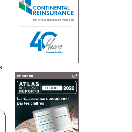
te
Annonce