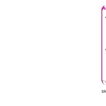
A
(1)
F
Sh