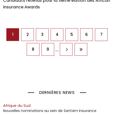
Candidats retenus pour la 11ème édition des African
Insurance Awards
Pagination
1
2
3
4
5
6
7
…
8
9
Page suivante
Dernière page
DERNIÈRES NEWS
Afrique du Sud
Nouvelles nominations au sein de Santam Insurance