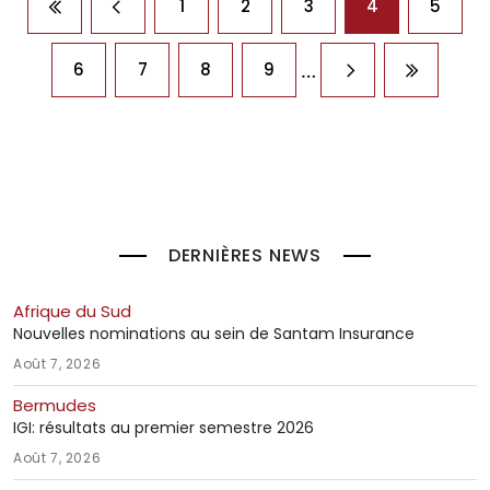
1
2
3
4
5
Première page
Page précédente
…
6
7
8
9
Page suivante
Dernière
DERNIÈRES NEWS
Afrique du Sud
Nouvelles nominations au sein de Santam Insurance
Août 7, 2026
Bermudes
IGI: résultats au premier semestre 2026
Août 7, 2026