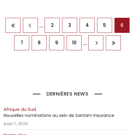
Pagination
…
2
3
4
5
6
Première page
Page précédente
…
7
8
9
10
Page suivante
Dernière
DERNIÈRES NEWS
Afrique du Sud
Nouvelles nominations au sein de Santam Insurance
Août 7, 2026